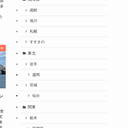
を探
は多
函館
、
介
旭川
札幌
すすきの
築地
東北
岩手
盛岡
宮城
ン
仙台
関東
が豊
変
栃木
東
美