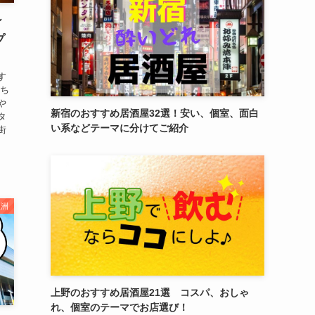
ィ
プ
す
もち
や
新宿のおすすめ居酒屋32選！安い、個室、面白
タ
い系などテーマに分けてご紹介
街
豊洲
上野のおすすめ居酒屋21選 コスパ、おしゃ
れ、個室のテーマでお店選び！