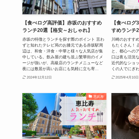
【食べログ高評価】赤坂のおすすめ
【食べログ3
ランチ20選【格安～おしゃれ】
すめランチ
赤坂の特徴とランチを探す際のポイント 言わ
川崎のおすすめ
ずと知れたテレビ局のお膝元である赤坂駅周
もたくさん！ 
辺は、和食・洋食・中華と様々な人気店が集
と、都心への
中している。飲み屋の建ち並ぶ繁華街のイメ
口は夜も活況
ージが強いが、高級店のランチメニューなど
近代的なショ
夜には敷居が高いお店にも気軽に立ち寄...
くの人でにぎわ
2024年12月12日
2025年4月10日
恵比寿