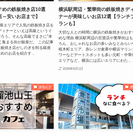
すめの鉄板焼き店10選
横浜駅周辺・繁華街の鉄板焼きデ
店～安いお店まで】
ナーが美味しいお店12選【ランチ
ランも】
銀座エリアで人気の鉄板焼き店を
ディナーといえば高級というイ
大切な人との時間に横浜の鉄板焼きがおす
ろう。そんな高級でまさに"本
めな理由 横浜駅周辺の百貨店や繁華街は
く集まる街が銀座だ。 この記事
ろん、おしゃれなお店の多いみなとみらい
鉄板焼き店がしのぎを削る銀座
桜木町エリア、赤レンガ倉庫や横浜マリン
めのお店を紹介す...
ワーなどデートスポットも多い元町・中華
エリアなど、横浜には広いエリアにわた...
2026年8月1日
溜池山王