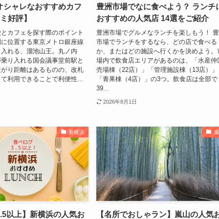
オシャレなおすすめカフ
豊洲市場でなに食べよう？ ランチ
コミ好評】
おすすめの人気店 14選をご紹介
徴とカフェを探す際のポイント
豊洲市場でグルメなランチを楽しもう！ 
間に位置する東京メトロ銀座線
市場でランチをするなら、どの店で食べる
り入れる、溜池山王。丸ノ内
か、またはどの施設へ行くかを決めよう。
が乗り入れる国会議事堂前駅と
場内で飲食店エリアがあるのは、「水産仲
繋がり距離はあるものの、改札
売場棟（22店）」「管理施設棟（13店）」
て利用できることで利便性...
「青果棟（4店）」の3つ。飲食店は全部で
39...
2026年8月1日
新横浜
.5以上】新横浜の人気お
【名所でおしゃラン】嵐山の人気