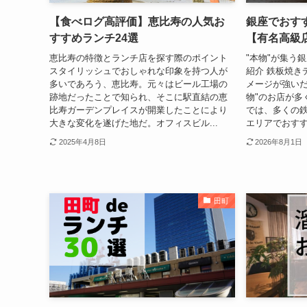
【食べログ高評価】恵比寿の人気お
銀座でおす
すすめランチ24選
【有名高級
恵比寿の特徴とランチ店を探す際のポイント
"本物"が集う
スタイリッシュでおしゃれな印象を持つ人が
紹介 鉄板焼き
多いであろう、恵比寿。元々はビール工場の
メージが強いだ
跡地だったことで知られ、そこに駅直結の恵
物"のお店が多
比寿ガーデンプレイスが開業したことにより
では、多くの
大きな変化を遂げた地だ。オフィスビル...
エリアでおすす
2025年4月8日
2026年8月1日
田町