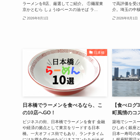
ラーメンを8店、厳選してご紹介。 ①麺屋東
で高評価を受け
京かとむら しょうゆベースの油そば ラ...
介。埼玉の中核
2026年8月1日
2026年8月1日
日本橋
日本橋でラーメンを食べるなら、こ
【食べログ3
の10店へGO！
町風情のコ
ビジネスの街、日本橋でラーメンを食す 金融
築地でシースー
や経済の拠点として東京をリードする日本
ひしめく銀座
橋。一大オフィス街でもあり、ランチタイム
日本一寿司の
にはお腹を空かせたビジネスマンたちがそぞ
し銀座駅周辺