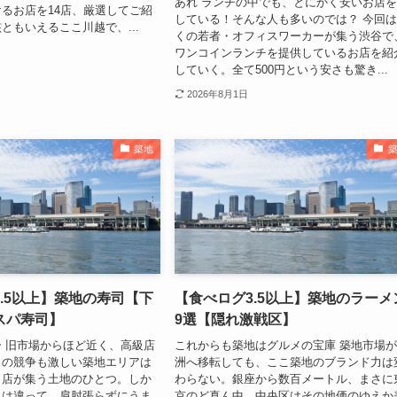
あれ ランチの中でも、とにかく安いお店
るお店を14店、厳選してご紹
している！そんな人も多いのでは？ 今回
ともいえるここ川越で、...
くの若者・オフィスワーカーが集う渋谷で
ワンコインランチを提供しているお店を紹
していく。全て500円という安さも驚き...
2026年8月1日
築地
.5以上】築地の寿司【下
【食べログ3.5以上】築地のラーメ
スパ寿司】
9選【隠れ激戦区】
 旧市場からほど近く、高級店
これからも築地はグルメの宝庫 築地市場
との競争も激しい築地エリアは
洲へ移転しても、ここ築地のブランド力は
名店が集う土地のひとつ。しか
わらない。銀座から数百メートル、まさに
とは違って、肩肘張らずにうま
京のど真ん中、中央区はその地価のゆえか