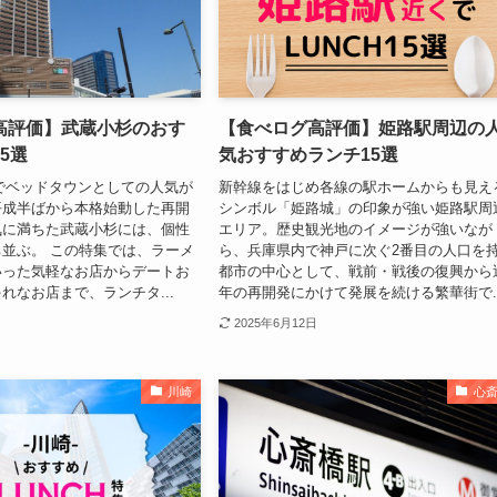
高評価】武蔵小杉のおす
【食べログ高評価】姫路駅周辺の
5選
気おすすめランチ15選
でベッドタウンとしての人気が
新幹線をはじめ各線の駅ホームからも見え
平成半ばから本格始動した再開
シンボル「姫路城」の印象が強い姫路駅周
気に満ちた武蔵小杉には、個性
エリア。歴史観光地のイメージが強いなが
並ぶ。 この特集では、ラーメ
ら、兵庫県内で神戸に次ぐ2番目の人口を
いった気軽なお店からデートお
都市の中心として、戦前・戦後の復興から
れなお店まで、ランチタ...
年の再開発にかけて発展を続ける繁華街で..
2025年6月12日
川崎
心