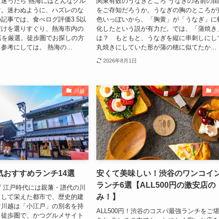
迷ったら 熱海にはどんなグル
関東有数のうなぎどころ うなぎの名前の
け。迷わぬように、ハズレのな
をご存知だろうか。うなぎの胸のところが
記事では、食べログ評価3.5以
色いっぽいから、「胸黄」が「うなぎ」に
だけを選りすぐり、熱海市内の
化したという説が有力だ。では、「蒲焼き
店を厳選。徒歩圏でお探しの方
は？ もともと、うなぎを縦に串刺しにし
参考にしては。 熱海の...
丸焼きにしていた形が蒲の穂に似てたか...
2026年8月1日
川越
気おすすめランチ14選
安くて美味しい！渋谷のワンコイ
ランチ6選【ALL500円の激安店の
 江戸時代には親藩・譜代の川
み！】
として栄えた都市で、歴史的建
す川越は「小江戸」の別名を持
ALL500円！渋谷のコスパ最強ランチをご
ら徒歩圏で、かつグルメサイト