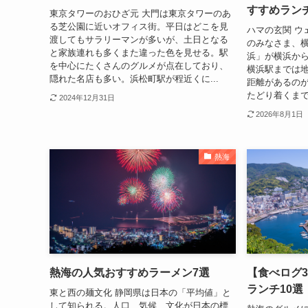
すすめランチ
東京タワーのおひざ元 大門は東京タワーのあ
る芝公園に近いオフィス街。平日はどこを見
ハマの玄関 ウ
渡してもサラリーマンが多いが、土日となる
のみなさま、
と家族連れも多くまた違った色を見せる。駅
浜」が横浜か
を中心にたくさんのグルメが点在しており、
横浜駅までは地
隠れた名店も多い。浜松町駅が程近くに...
距離があるの
たどり着くまで
2024年12月31日
2026年8月1日
熱海
熱海の人気おすすめラーメン7選
【食べログ3
ランチ10
東と西の麺文化 静岡県は日本の「平均値」と
して知られる。人口、気候、文化が日本の標