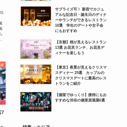
】
サプライズ可！ 新宿でカジュ
に位
アルな記念日・誕生日のディナ
ーやランチができるレストラン
嵐
10選 学生のデートや女子会
嵐
にもおすすめ
ら
.
【京都】桜が見えるレストラン
13選 お花見ランチ、お花見デ
ィナーを楽しもう
川越
【東京】夜景が見えるクリスマ
スディナー 25選 カップルの
クリスマスデートに最高のレス
トランをご紹介
【個室でゆっくり】接待にもお
すすめな渋谷の個室居酒屋6選
7