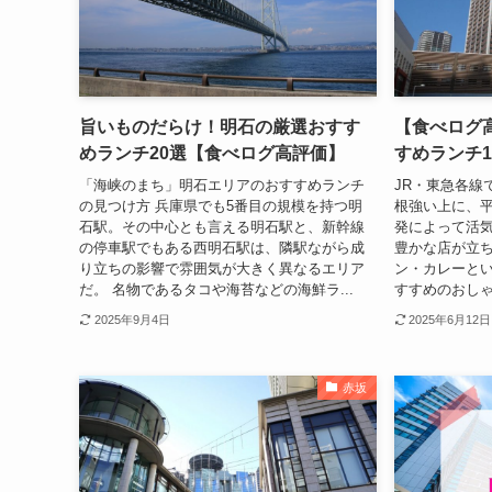
旨いものだらけ！明石の厳選おすす
【食べログ
めランチ20選【食べログ高評価】
すめランチ1
「海峡のまち」明石エリアのおすすめランチ
JR・東急各線
の見つけ方 兵庫県でも5番目の規模を持つ明
根強い上に、
石駅。その中心とも言える明石駅と、新幹線
発によって活
の停車駅でもある西明石駅は、隣駅ながら成
豊かな店が立ち
り立ちの影響で雰囲気が大きく異なるエリア
ン・カレーと
だ。 名物であるタコや海苔などの海鮮ラ...
すすめのおしゃ
2025年9月4日
2025年6月12日
赤坂