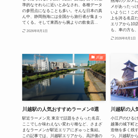
熱海のグルメに
準的なそれらに近いとみなされ、各種データ
メがあったっ
の参照点になることも多い。そんな日本の真
いように！この
ん中、静岡熱海には全国から旅行者が集まっ
上を誇る名店
てくる。そして東西から腕よりの飲食店...
エリアから10
も、車の方も、
2026年8月1日
2026年8月1日
川越
川越駅の人気おすすめラーメン8選
川越駅の人
駅近ラーメン充 東京で話題をさらった名店、
小江戸のひるげ
ここでしか味わえない変わり種など、さまざ
越藩の城下町
まなラーメンが駅近エリアにぎゅっと集結。
造物を多く残
この記事では、川越駅エリアから、高評価の
つ。川越駅か