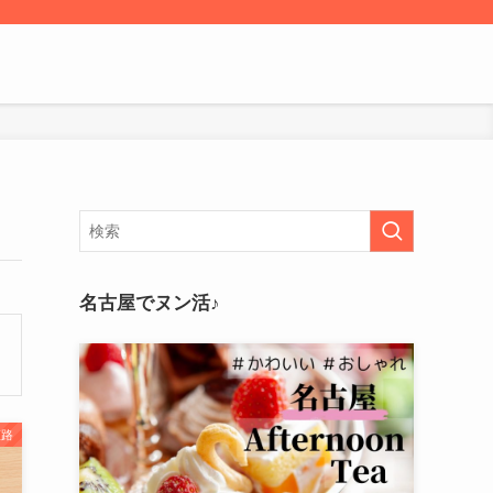
名古屋でヌン活♪
姫路