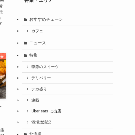
特集・エリア
由来
黄
転
」
おすすめチェーン
て
カフェ
ニュース
特集
渋谷
季節のスイーツ
デリバリー
デカ盛り
連載
ン
Uber eats に出店
酒場放浪記
堪能
北海道