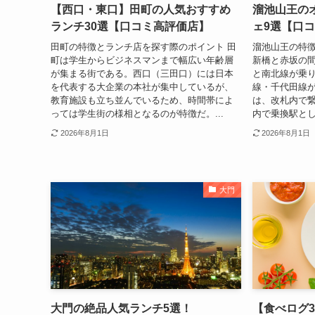
【西口・東口】田町の人気おすすめ
溜池山王の
ランチ30選【口コミ高評価店】
ェ9選【口
田町の特徴とランチ店を探す際のポイント 田
溜池山王の特
町は学生からビジネスマンまで幅広い年齢層
新橋と赤坂の
が集まる街である。西口（三田口）には日本
と南北線が乗
を代表する大企業の本社が集中しているが、
線・千代田線
教育施設も立ち並んでいるため、時間帯によ
は、改札内で
っては学生街の様相となるのが特徴だ。...
内で乗換駅とし
2026年8月1日
2026年8月1日
大門
大門の絶品人気ランチ5選！
【食べログ3