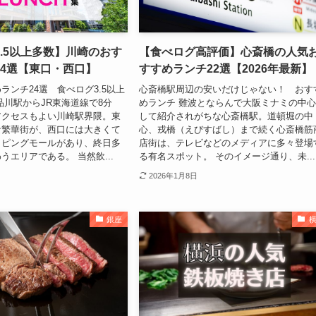
.5以上多数】川崎のおす
【食べログ高評価】心斎橋の人気
24選【東口・西口】
すすめランチ22選【2026年最新】
ランチ24選 食べログ3.5以上
心斎橋駅周辺の安いだけじゃない！ おす
品川駅からJR東海道線で8分
めランチ 難波とならんで大阪ミナミの中
アクセスもよい川崎駅界隈。東
して紹介されがちな心斎橋駅。道頓堀の中
な繁華街が、西口には大きくて
心、戎橋（えびすばし）まで続く心斎橋筋
ッピングモールがあり、終日多
店街は、テレビなどのメディアに多々登場
うエリアである。 当然飲...
る有名スポット。 そのイメージ通り、未...
2026年1月8日
銀座