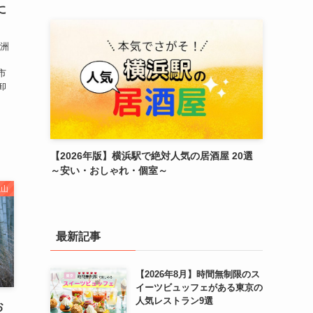
に
豊洲
市
卸
【2026年版】横浜駅で絶対人気の居酒屋 20選
～安い・おしゃれ・個室～
嵐山
最新記事
【2026年8月】時間無制限のス
イーツビュッフェがある東京の
人気レストラン9選
お