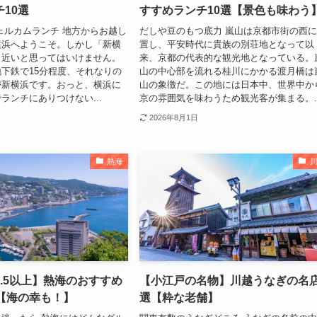
10選
すすめランチ10選【景色も味わう
ェルカムランチ 地方からお越し
だしや豆のもつ底力 嵐山は京都市街の西
横浜へようこそ。しかし「新横
置し、平安時代に貴族の別荘地となって以
ら近いと思ってはいけません。
来、京都の代表的な観光地となっている。
下鉄で15分程度、それなりの
山の中心部を流れる桂川にかかる渡月橋は
が新横浜です。おっと、横浜に
山の象徴だ。この地には日本中、世界中か
ランチにありつけない...
京の雰囲気を味わうため観光客が集まる。..
2026年8月1日
熱海
.5以上】熱海のおすすめ
【小江戸の名物】川越うなぎの名店
選【海の幸も！】
選【粋な老舗】