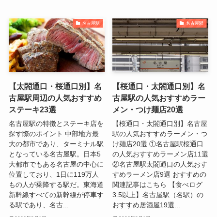
名古屋駅
名古屋駅
【太閤通口・桜通口別】名
【桜通口・太閤通口別】名
古屋駅周辺の人気おすすめ
古屋駅の人気おすすめラー
ステーキ23選
メン・つけ麺店20選
名古屋駅の特徴とステーキ店を
【桜通口・太閤通口別】名古屋
探す際のポイント 中部地方最
駅の人気おすすめラーメン・つ
大の都市であり、ターミナル駅
け麺店20選 ①名古屋駅桜通口
となっている名古屋駅。日本5
の人気おすすめラーメン店11選
大都市でもある名古屋の中心に
②名古屋駅太閤通口の人気おす
位置しており、1日に119万人
すめラーメン店9選 おすすめの
もの人が乗降する駅だ。東海道
関連記事はこちら 【食べログ
新幹線すべての新幹線が停車す
3.5以上】名古屋駅（名駅）の
る駅であり、名古...
おすすめ居酒屋19選...