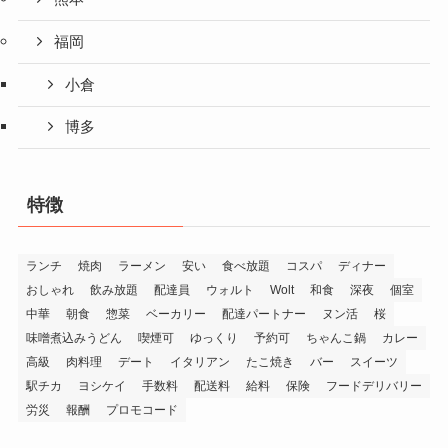
福岡
小倉
博多
特徴
ランチ
焼肉
ラーメン
安い
食べ放題
コスパ
ディナー
おしゃれ
飲み放題
配達員
ウォルト
Wolt
和食
深夜
個室
中華
朝食
惣菜
ベーカリー
配達パートナー
ヌン活
桜
味噌煮込みうどん
喫煙可
ゆっくり
予約可
ちゃんこ鍋
カレー
高級
肉料理
デート
イタリアン
たこ焼き
バー
スイーツ
駅チカ
ヨシケイ
手数料
配送料
給料
保険
フードデリバリー
労災
報酬
プロモコード