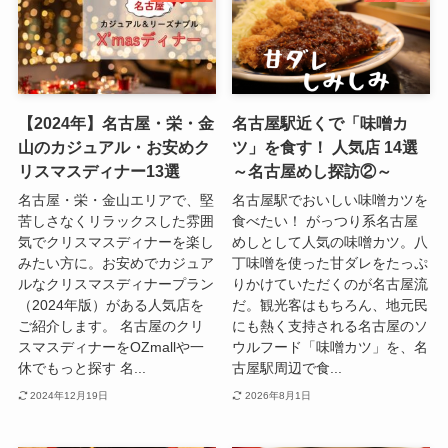
【2024年】名古屋・栄・金
名古屋駅近くで「味噌カ
山のカジュアル・お安めク
ツ」を食す！ 人気店 14選
リスマスディナー13選
～名古屋めし探訪②～
名古屋・栄・金山エリアで、堅
名古屋駅でおいしい味噌カツを
苦しさなくリラックスした雰囲
食べたい！ がっつり系名古屋
気でクリスマスディナーを楽し
めしとして人気の味噌カツ。八
みたい方に。お安めでカジュア
丁味噌を使った甘ダレをたっぷ
ルなクリスマスディナープラン
りかけていただくのが名古屋流
（2024年版）がある人気店を
だ。観光客はもちろん、地元民
ご紹介します。 名古屋のクリ
にも熱く支持される名古屋のソ
スマスディナーをOZmallや一
ウルフード「味噌カツ」を、名
休でもっと探す 名...
古屋駅周辺で食...
2024年12月19日
2026年8月1日