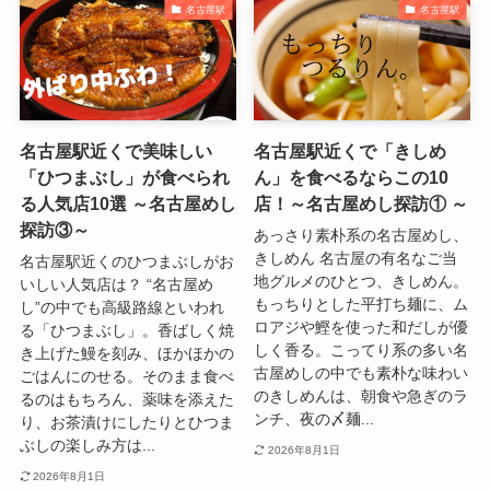
名古屋駅
名古屋駅
名古屋駅近くで美味しい
名古屋駅近くで「きしめ
「ひつまぶし」が食べられ
ん」を食べるならこの10
る人気店10選 ～名古屋めし
店！～名古屋めし探訪① ～
探訪③～
あっさり素朴系の名古屋めし、
きしめん 名古屋の有名なご当
名古屋駅近くのひつまぶしがお
地グルメのひとつ、きしめん。
いしい人気店は？ “名古屋め
もっちりとした平打ち麺に、ム
し”の中でも高級路線といわれ
ロアジや鰹を使った和だしが優
る「ひつまぶし」。香ばしく焼
しく香る。こってり系の多い名
き上げた鰻を刻み、ほかほかの
古屋めしの中でも素朴な味わい
ごはんにのせる。そのまま食べ
のきしめんは、朝食や急ぎのラ
るのはもちろん、薬味を添えた
ンチ、夜の〆麺...
り、お茶漬けにしたりとひつま
ぶしの楽しみ方は...
2026年8月1日
2026年8月1日