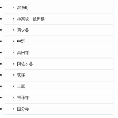
錦糸町
神楽坂・飯田橋
四ツ谷
中野
高円寺
阿佐ヶ谷
荻窪
三鷹
吉祥寺
国分寺