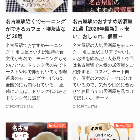
名古屋駅近くでモーニング
名古屋駅のおすすめ居酒屋
ができるカフェ・喫茶店な
21選【2026年最新】～安
ど 20選
い、おしゃれ、個室～
名古屋駅でおすすめモーニン
名古屋駅の人気居酒屋をチェッ
グ！ 名古屋といえば独特の食
ク！ 名古屋駅エリアでおいし
文化が有名で、モーニングもそ
いお酒を飲みたい人必見！今回
のひとつ。ドリンク代のみでト
は名古屋駅で人気の居酒屋をご
ーストやゆで卵が付いてくる喫
紹介する。コスパ、デート向
茶店のモーニングサービスは、
き、個室の3つのテーマに分け
全国的にも知られている。 正
ているので、気分や目的に合わ
確にいえば、ドリンク代のみと
せてお目当ての居酒屋を見つけ
ドリンク代に追加...
てほしい。 テーマ...
2024年12月12日
2026年1月7日
名古屋駅
名古屋駅