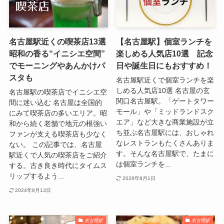
名古屋駅近くの喫茶店13選
【名古屋駅】個室ランチを
昭和の香る“イニシエ空間”
楽しめる人気店10選 記念
でモーニングやあんかけパ
日や誕生日にもおすすめ！
スタも
名古屋駅近くで個室ランチを楽
しめる人気店10選 名古屋の玄
名古屋駅の喫茶店でイニシエ空
関口名古屋駅。「ゲートタワー
間に迷い込む 名古屋は全国的
モール」や「ミッドランドスク
にみて喫茶店の多いエリア。昭
エア」など大きな商業施設が立
和から続く老舗で地元の根強い
ち並ぶ名古屋駅には、おしゃれ
ファンが支える喫茶店も少なく
なレストランもたくさんありま
ない。 この記事では、名古屋
す。そんな名古屋駅で、たまに
駅近くで人気の喫茶店をご紹介
は個室ランチを...
する。古き良き時代にタイムス
リップするよう...
2026年8月1日
2024年8月13日
名古屋駅
名古屋駅