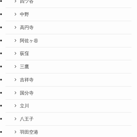
四ツ谷
中野
高円寺
阿佐ヶ谷
荻窪
三鷹
吉祥寺
国分寺
立川
八王子
羽田空港