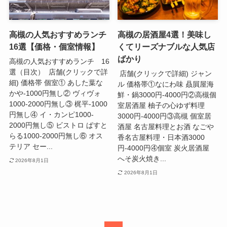
高槻の人気おすすめランチ
高槻の居酒屋4選！美味し
16選【価格・個室情報】
くてリーズナブルな人気店
ばかり
高槻の人気おすすめランチ 16
選（目次） 店舗(クリックで詳
店舗(クリックで詳細) ジャン
細) 価格帯 個室① あした葉な
ル 価格帯①なにわ味 贔屓屋海
かや-1000円無し② ヴィヴォ
鮮・鍋3000円-4000円②高槻個
1000-2000円無し③ 梶平-1000
室居酒屋 柚子の心ゆず料理
円無し④ イ・カンピ1000-
3000円-4000円③高槻 個室居
2000円無し⑤ ビストロ ぱすと
酒屋 名古屋料理とお酒 なごや
らる1000-2000円無し⑥ オス
香名古屋料理・日本酒3000
テリア セー...
円-4000円④個室 炭火居酒屋
へそ炭火焼き...
2026年8月1日
2026年8月1日