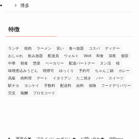
博多
特徴
ランチ
焼肉
ラーメン
安い
食べ放題
コスパ
ディナー
おしゃれ
飲み放題
配達員
ウォルト
Wolt
和食
深夜
個室
中華
朝食
惣菜
ベーカリー
配達パートナー
ヌン活
桜
味噌煮込みうどん
喫煙可
ゆっくり
予約可
ちゃんこ鍋
カレー
高級
肉料理
デート
イタリアン
たこ焼き
バー
スイーツ
駅チカ
ヨシケイ
手数料
配送料
給料
保険
フードデリバリー
労災
報酬
プロモコード
運営会社
プライバシーポリシー
お問い合わせ
@Press