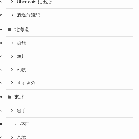
Uber eats に出店
酒場放浪記
北海道
函館
旭川
札幌
すすきの
東北
岩手
盛岡
宮城