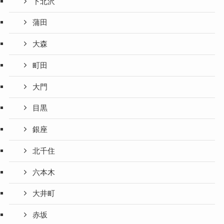
下北沢
蒲田
大森
町田
大門
目黒
銀座
北千住
六本木
大井町
赤坂