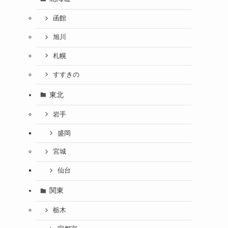
函館
旭川
札幌
すすきの
東北
岩手
盛岡
宮城
仙台
関東
栃木