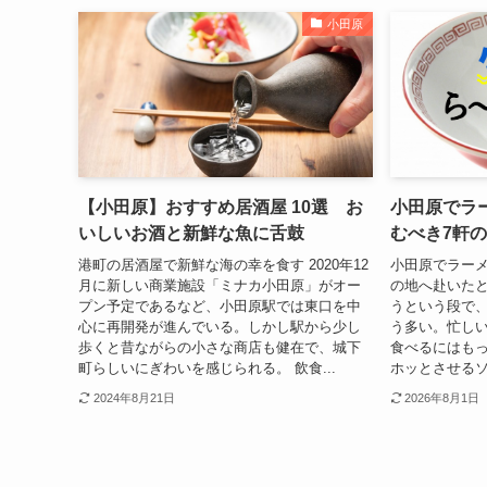
小田原
【小田原】おすすめ居酒屋 10選 お
小田原でラ
いしいお酒と新鮮な魚に舌鼓
むべき7軒
港町の居酒屋で新鮮な海の幸を食す 2020年12
小田原でラーメ
月に新しい商業施設「ミナカ小田原」がオー
の地へ赴いた
プン予定であるなど、小田原駅では東口を中
うという段で、
心に再開発が進んでいる。しかし駅から少し
う多い。忙し
歩くと昔ながらの小さな商店も健在で、城下
食べるにはも
町らしいにぎわいを感じられる。 飲食...
ホッとさせるソ
2024年8月21日
2026年8月1日