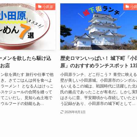
小田原
小
ーメンを欲したら駆け込
歴史ロマンいっぱい！ 城下町「小
のお店
原」のおすすめランチスポット 13
ン欲を満たす 旅行や仕事で他
小田原ランチ、どこ行こう？ 青空に映え
とき。さてごはんは何を食べよ
壁が美しい小田原城。小田原市のシンボル
ラーメン！ となる人はけっこ
もいえるこの城は、戦国時代に活躍した北
いスケジュールの合間を縫って
氏の拠点であったことが有名だ。しかし実
ってこいだし、見知らぬ土地で
はさらに昔、平安期頃から存続していたと
ウルフードの効能もあ...
う記録があり、小田原市の城下町として...
2026年8月1日