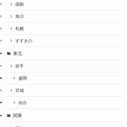
函館
旭川
札幌
すすきの
東北
岩手
盛岡
宮城
仙台
関東