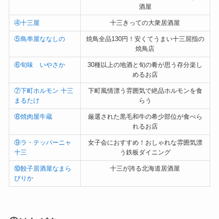
酒屋
④十三屋
十三きっての大衆居酒屋
⑤鳥串屋ななしの
焼鳥全品130円！安くてうまい十三屈指の
焼鳥店
⑥旬味 いやさか
30種以上の地酒と旬の肴が思う存分楽し
めるお店
⑦下町ホルモン 十三
下町風情漂う雰囲気で絶品ホルモンを食
まるたけ
らう
⑧焼肉屋牛蔵
厳選された黒毛和牛の希少部位が食べら
れるお店
⑨ラ・テッパーニャ
女子会におすすめ！おしゃれな雰囲気漂
十三
う鉄板ダイニング
⑩餃子居酒屋なまら
十三が誇る北海道居酒屋
ぴりか