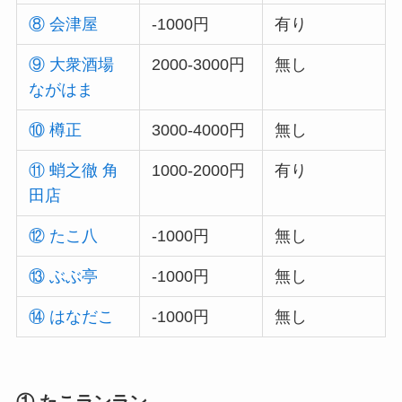
⑧ 会津屋
-1000円
有り
⑨ 大衆酒場
2000-3000円
無し
ながはま
⑩ 樽正
3000-4000円
無し
⑪ 蛸之徹 角
1000-2000円
有り
田店
⑫ たこ八
-1000円
無し
⑬ ぶぶ亭
-1000円
無し
⑭ はなだこ
-1000円
無し
① たこランラン