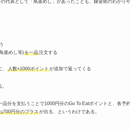
ーの代表として「鳥釜めし」があったことも、錬金術のわかり
う
(鳥釜めし等)
を一品
注文する
に、
人数×1000ポイント
が追加で返ってくる
る。
一品分を支払うことで1000円分のGo To Eatポイントと、各予
ね700円分のプラス
が出る、というわけである。