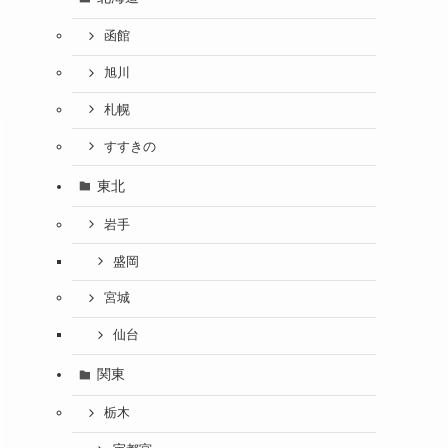
函館
旭川
札幌
すすきの
東北
岩手
盛岡
宮城
仙台
関東
栃木