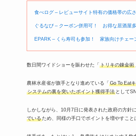
食べログ – レビューサイト特有の価格帯の広
ぐるなび – クーポン併用可！ お得な居酒屋
EPARK – くら寿司も参加！ 家族向けチェ
数日間ワイドショーを賑わせた「
トリキの錬金術
農林水産省が旗手となり進めている「
Go To E
システムの裏を突いたポイント獲得手法
としてS
しかしながら、10月7日に発表された政府の方針
でいる
ため、同様の手口でポイントを増やすこと