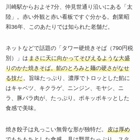
川崎駅からおよそ7分、仲見世通り沿いにある「太
陸」。赤い外観と赤い看板ですぐ分かる。創業昭
和36年、このあたりでは知られた老舗だ。
ネットなどで話題の「タワー硬焼きそば（790円税
別）」は
まさに天に向かってそびえるような大盛
りのかた焼きそば。餡のとろみと麺の硬さがなせ
る技だ
。旨味たっぷり、濃厚でトロッとした餡に
はキャベツ、キクラゲ、ニンジン、モヤシ、ニ
ラ、豚バラ肉が、たっぷり。ポキッポキッとした
食感で美味。
焼き餃子は丸っこい無骨な形が独特だ。
皮は厚め
でもちもちとした食感。具は野菜たっぷり、スタ