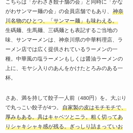
こちらは「かわさき餃子舗の会」と同時に「かな
がわサンマー麺の会」の会員店舗でもあり、
神奈
川名物のひとつ、「サンマー麺」も味わえる。
生碼麺、生馬麺、三碼麺とも表記するご当地の
味、サンマーメンは、神奈川県の中華料理店、ラ
ーメン店では広く提供されているラーメンの一
種。中華風の塩ラーメンもしくは醤油ラーメンの
上に、モヤシ入りのあんをかけたとろみのある一
杯。
さあ、満を持して餃子一人前（480円）を。大ぶり
で丸っこい餃子が4つ。
自家製の皮はモチモチで、
厚みもある。具はキャベツとニラ。粗く切ってあ
りシャキシャキ感が残る。ぎっしり詰まっていお