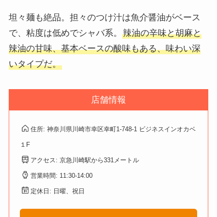
坦々麺も絶品。担々のつけ汁は魚介醤油がベース
で、粘度は低めでシャバ系。
辣油の辛味と胡麻と
辣油の甘味、基本ベースの酸味もある、味わい深
いタイプだ。
店舗情報
住所: 神奈川県川崎市幸区幸町1-748-1 ビジネスインオカベ
１F
アクセス: 京急川崎駅から331メートル
営業時間: 11:30-14:00
定休日: 日曜、祝日