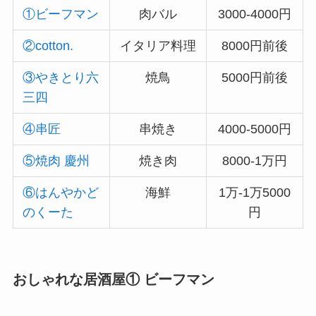
①ビーフマン
肉バル
3000-4000円
②cotton.
イタリア料理
8000円前後
③やきとり六
焼鳥
5000円前後
三四
④串匠
串焼き
4000-5000円
⑤焼肉 慶州
焼き肉
8000-1万円
⑥はんやかど
海鮮
1万-1万5000
のくーた
円
おしゃれな居酒屋① ビーフマン