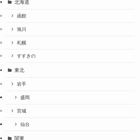
北海道
函館
旭川
札幌
すすきの
東北
岩手
盛岡
宮城
仙台
関東