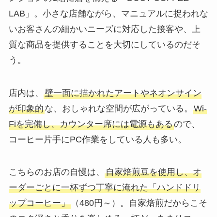
LAB」。小さな店舗ながら、マニュアルに捉われな
いお客さんの細かいニーズに対応した接客や、上
質な商品を提供することを大切にしているのだそ
う。
店内は、
壁一面に描かれたアートやネオンサイン
が印象的
な、おしゃれな空間が広がっている。
Wi-
Fiを完備し、カウンター席には電源もある
ので、
コーヒー片手にPC作業をしている人も多い。
こちらのお店の自慢は、
自家焙煎豆を使用し、オ
ーダーごとに一杯ずつ丁寧に淹れた「ハンドドリ
ップコーヒー」
（480円～）。自家焙煎だからこそ