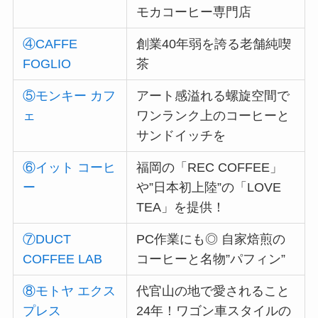
モカコーヒー専門店
④CAFFE
創業40年弱を誇る老舗純喫
FOGLIO
茶
⑤モンキー カフ
アート感溢れる螺旋空間で
ェ
ワンランク上のコーヒーと
サンドイッチを
⑥イット コーヒ
福岡の「REC COFFEE」
ー
や”日本初上陸”の「LOVE
TEA」を提供！
⑦DUCT
PC作業にも◎ 自家焙煎の
COFFEE LAB
コーヒーと名物”パフィン”
⑧モトヤ エクス
代官山の地で愛されること
プレス
24年！ワゴン車スタイルの