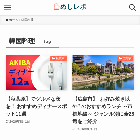
ホーム
韓国料理
韓国料理
– tag –
秋葉原
広島駅
【秋葉原】でグルメな夜
【広島市】“お好み焼き以
を！ おすすめディナースポ
外” のおすすめランチ ～市
ット11選
街地編～ ジャンル別に全28
選をご紹介
2026年8月1日
2026年8月1日