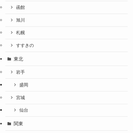
函館
旭川
札幌
すすきの
東北
岩手
盛岡
宮城
仙台
関東