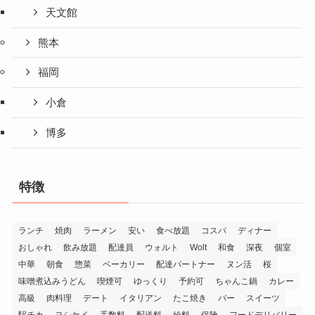
天文館
熊本
福岡
小倉
博多
特徴
ランチ
焼肉
ラーメン
安い
食べ放題
コスパ
ディナー
おしゃれ
飲み放題
配達員
ウォルト
Wolt
和食
深夜
個室
中華
朝食
惣菜
ベーカリー
配達パートナー
ヌン活
桜
味噌煮込みうどん
喫煙可
ゆっくり
予約可
ちゃんこ鍋
カレー
高級
肉料理
デート
イタリアン
たこ焼き
バー
スイーツ
駅チカ
ヨシケイ
手数料
配送料
給料
保険
フードデリバリー