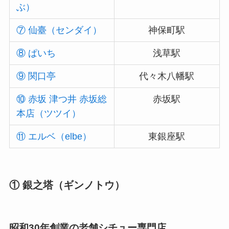
ぶ）
⑦ 仙臺（センダイ）
神保町駅
⑧ ぱいち
浅草駅
⑨ 関口亭
代々木八幡駅
⑩ 赤坂 津つ井 赤坂総
赤坂駅
本店（ツツイ）
⑪ エルベ（elbe）
東銀座駅
① 銀之塔（ギンノトウ）
昭和30年創業の老舗シチュー専門店