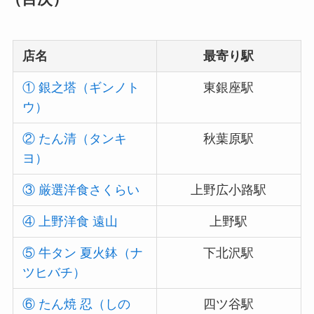
店名
最寄り駅
① 銀之塔（ギンノト
東銀座駅
ウ）
② たん清（タンキ
秋葉原駅
ヨ）
③ 厳選洋食さくらい
上野広小路駅
④ 上野洋食 遠山
上野駅
⑤ 牛タン 夏火鉢（ナ
下北沢駅
ツヒバチ）
⑥ たん焼 忍（しの
四ツ谷駅