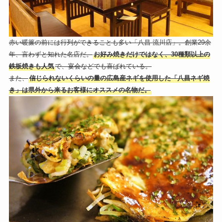
赤い暖簾の前には行列ができることも多い「八昌 流川店」。創業29余
年、言わずと知れた名店だ。
お好み焼きだけではなく、30種類以上の
鉄板焼きも人気
で、宴会などでも喜ばれている。
また、
信じられないくらいの量の広島産ネギを使用した「八昌ネギ焼
き」は県外から来るお客様にオススメの名物だ。