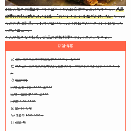
お好み焼きの麺はすべてそばをうどんに変更することもできる。
八昌
定番のお好み焼きといえば、「スペシャルそば ねぎかけ」だ。
たっぷ
りのお肉に野菜、そしてやはりたっぷりのねぎがアクセントになった
人気メニュー。
とん平焼きなど幅広い絶品の鉄板料理を味わうことができる。
店舗情報
住所: 広島県広島市中区流川町8-20 エイトビル2F
アクセス: 広島電鉄銀山町駅より徒歩約7分、JR広島駅南口から約1.5キロメート
ル
営業時間:
[火曜-金曜・祝日]16:00- 翌2:00
[土曜・祝前日]16:00- 翌3:00
[日曜]16:00- 24:00
定休日: 月曜
価格帯:
3
000-4000円
個室: 無