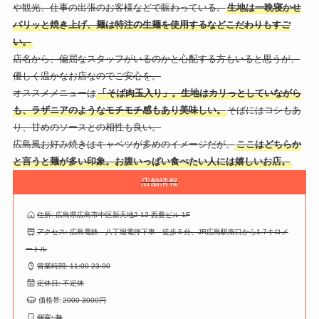
や観光、仕事の出張のお客様などで賑わっている。
生地は一晩寝かせ
パリッと焼き上げ、麺は特注の生麺を使用するなどこだわりもすご
い。
店名から、偏屈なスタッフがいるのかと心配する方もいると思うが、
優しく温かなお店なのでご安心を。
オススメメニューは
「そば肉玉入り」。生地はカリっとしていながら
も、ラザニアのようなモチモチ感もあり美味しい。
そばにはコシもあ
り、甘めのソースとの相性も良い。
広島風お好み焼きはキャベツが多めのイメージだが、
ここはどちらか
と言うと麺が多い印象。お腹いっぱい食べたい人には嬉しいお店。
店舗情報
住所: 広島県広島市中区新天地2-12 西豊ビル 1F
アクセス: 広島電鉄 八丁堀電停下車 徒歩５分、JR広島駅南口から1.7キロメ
ートル
営業時間: 11:00-23:00
定休日: 不定休
価格帯:
2000-3000円
個室: 無