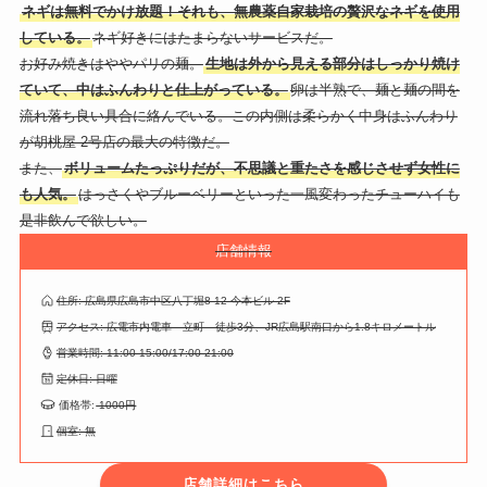
ネギは無料でかけ放題！それも、無農薬自家栽培の贅沢なネギを使用
している。
ネギ好きにはたまらないサービスだ。
お好み焼きはややパリの麺。
生地は外から見える部分はしっかり焼け
ていて、中はふんわりと仕上がっている。
卵は半熟で、麺と麺の間を
流れ落ち良い具合に絡んでいる。この内側は柔らかく中身はふんわり
が胡桃屋 2号店の最大の特徴だ。
また、
ボリュームたっぷりだが、不思議と重たさを感じさせず女性に
も人気。
はっさくやブルーベリーといった一風変わったチューハイも
是非飲んで欲しい。
店舗情報
住所: 広島県広島市中区八丁堀8-12 今本ビル 2F
アクセス: 広電市内電車 立町 徒歩3分、JR広島駅南口から1.8キロメートル
営業時間: 11:00-15:00/17:00-21:00
定休日: 日曜
価格帯:
-1000円
個室: 無
店舗詳細はこちら