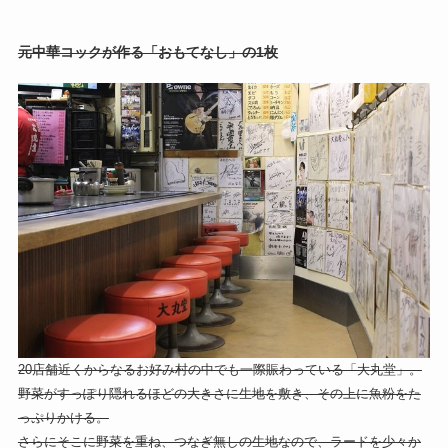
元中華コックが作る「おもてなし」の1枚
20店舗近くからなるお好み村の中でも一際賑わっている「大丸堂」。
野菜がすっぽり隠れるほどの大きさに生地を敷き、その上に魚粉をた
っぷりかける。
さらにそこに野菜を重ね、つなぎ無しの生地なので、ラードを少々か