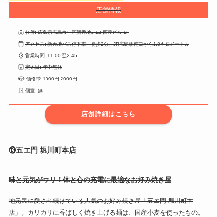
店舗情報
住所: 広島県広島市中区新天地2-12 西豊ビル 1F
アクセス: 新天地バス停下車 徒歩2分、JR広島駅南口から1.8キロメートル
営業時間: 11:00-翌2:45
定休日: 年中無休
価格帯:
1000円-2000円
個室: 無
店舗詳細はこちら
⑬五エ門 堀川町本店
味と元気がウリ！体と心の充電に最適なお好み焼き屋
地元民に愛され続けている人気のお好み焼き屋「五エ門 堀川町本
店」。カリカリに香ばしく焼き上げる麺は、国産小麦を使ったもの。