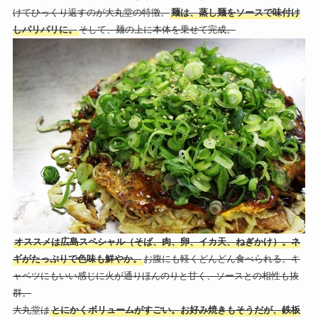
けてひっくり返すのが大丸堂の特徴。
麺は、蒸し麺をソースで味付け
しパリパリに。
そして、麺の上に本体を乗せて完成。
オススメは広島スペシャル（そば、肉、卵、イカ天、ねぎかけ）。ネ
ギがたっぷりで色味も鮮やか。
お腹にも軽くどんどん食べられる。キ
ャベツにもいい感じに火が通りほんのりと甘く、ソースとの相性も抜
群。
大丸堂は
とにかくボリュームがすごい。お好み焼きもそうだが、鉄板