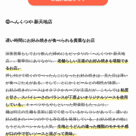
⑫へんくつや 新天地店
遅い時間にお好み焼きが食べられる貴重なお店
深夜営業もしており飲んだ締めにもピッタリの「へんくつや 新天地
店」。繁華街にありながら、
老舗らしい王道のお好み焼きを堪能でき
るお店。
押し付けて焼くのでぺったんこになったお好み焼きは、見た目は薄い
が食べごたえがある。そして、とにかくビールとの相性が抜群。
お好み焼きのソースはオタフクかカープが主流だが、こちらでは
粘度
と甘さ、スパイシーさのバランスが丁度よいオリジナルソースを使用
している。
キャベツやもやしといった野菜類もたっぷり。
麺は特注の生麺を直前に茹でて使っているからコシがあって、濃いお
好み焼きのパーツの中でも存在感を発揮している。お好み焼きの他に
もうどんスペシャルも人気。
生地とうどんの違った種類のモチモチ感
が口の中で甘いソースと混ざって美味。