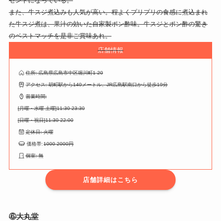
セントになっている。
また、牛スジ煮込みも人気が高い。程よくプリプリの食感に煮込まれ
た牛スジ煮は、果汁の効いた自家製ポン酢味。牛スジとポン酢の驚き
のベストマッチを是非ご賞味あれ。
店舗情報
住所: 広島県広島市中区堀川町1-20
アクセス: 胡町駅から140メートル、JR広島駅南口から徒歩19分
営業時間:
[月曜・水曜-土曜]11:30-23:30
[日曜・祝日]11:30-22:00
定休日: 火曜
価格帯:
1000-2000円
個室: 無
店舗詳細はこちら
⑥大丸堂