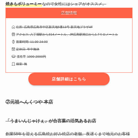
焼きもボリューミー
なので女性にはシェアがオススメ。
店舗情報
住所: 広島県広島市中区新天地5番13号 新天地プラザ4F
アクセス: 八丁堀駅から314メートル、JR広島駅南口から1.7キロメートル
営業時間: 11:30-24:00
定休日: 年中無休
価格帯:
1000-2000円
個室: 無
店舗詳細はこちら
⑦元祖へんくつや 本店
「うまいんじゃけぇ」が合言葉の活気あるお店
創業58年を迎える広島焼お好み焼店の老舗。夜遅くまで地元のお客様