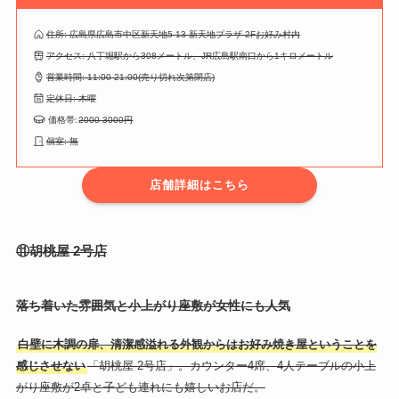
住所: 広島県広島市中区新天地5-13 新天地プラザ 2Fお好み村内
アクセス: 八丁堀駅から308メートル、JR広島駅南口から1キロメートル
営業時間: 11:00-21:00(売り切れ次第閉店)
定休日: 木曜
価格帯:
2
000-3000円
個室: 無
店舗詳細はこちら
⑪胡桃屋 2号店
落ち着いた雰囲気と小上がり座敷が女性にも人気
白壁に木調の扉、清潔感溢れる外観からはお好み焼き屋ということを
感じさせない
「胡桃屋 2号店」。カウンター4席、4人テーブルの小上
がり座敷が2卓と子ども連れにも嬉しいお店だ。