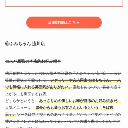
店舗詳細はこちら
⑤ふみちゃん 流川店
コスパ最強の本格的お好み焼き
地元食材を活かしたお好み焼きで話題の「ふみちゃん 流川店」。赤い
暖簾と看板が可愛らしく、
ファミリーや友人同士ではもちろん、一人
でも気軽に入れる雰囲気がありがたい。
座敷もあるので、宴会で盛り
上がるにも重宝するお店。
どちらかというと、
あっさりめの優しいお味が特徴のお好み焼きだ。
人気メニューは、
県外からも通うお客さんもいるという「そば肉
玉」。
ソースは甘さ控えめのあっさり味。だから、生地やキャベツの
甘さがダイレクトに伝わってくる。パリパリの麺も香ばしく良いアク