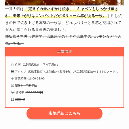
一番人気は
「定番イカ天ネギかけ焼き」。キャベツもしっかり蒸さ
れ、出来上がりはコンパクトだがボリューム感がある一枚。
手押し焼
きの技で焼き上げる渾身の一枚は、どれもパリッと食感と凝縮されて
旨みが感じられる最高級の美味しさ。
鉄板焼き料理も豊富で、広島県産のカキや広島牛のホルモンなども人
気がある。
店舗情報
住所: 広島県広島市中区八丁堀8-7
アクセス: 広島電鉄市内線立町から徒歩3分、JR広島駅南口から1.8キロメートル
営業時間: 11:00-22:00
定休日: 年末年始
価格帯:
1000-2000円
個室: 無
店舗詳細はこちら