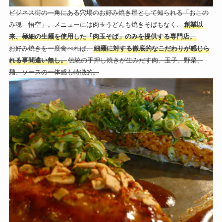
ビジネス街の一角にある穴場のお好み焼き屋として知られる「おこの
み魂 悟空」。メニューには肉玉うどんも焼きそばもなく、
創業以
来、極細の生麺を使用した「肉玉そば」のみを提供する専門店。
お好み焼きを一度食べれば、
細麺に対する徹底的なこだわりが感じら
れる事間違い無し。
伝統の手押し焼きが生みだす肉、玉子、野菜、
麺、ソースの一体感も特徴的。