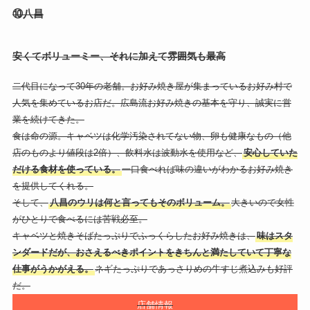
⑩八昌
安くてボリューミー、それに加えて雰囲気も最高
二代目になって30年の老舗。お好み焼き屋が集まっているお好み村で
人気を集めているお店だ。広島流お好み焼きの基本を守り、誠実に営
業を続けてきた。
食は命の源。キャベツは化学汚染されてない物、卵も健康なもの（他
店のものより値段は2倍）、飲料水は波動水を使用など、
安心していた
だける食材を使っている。
一口食べれば味の違いがわかるお好み焼き
を提供してくれる。
そして、
八昌のウリは何と言ってもそのボリューム。
大きいので女性
がひとりで食べるには苦戦必至。
キャベツと焼きそばたっぷりでふっくらしたお好み焼きは、
味はスタ
ンダードだが、おさえるべきポイントをきちんと満たしていて丁寧な
仕事がうかがえる。
ネギたっぷりであっさりめの牛すじ煮込みも好評
だ。
店舗情報