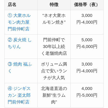
店名
特徴
価格帯（夜）
① 大衆ホル
“ネオ大衆ホ
3,000
モン肉力屋
ルモン焼き”
円-4,000円
門前仲町店
② 炭火焼 し
門前仲町で
5,000
ちりん
30年以上続
円-6,000円
く老舗焼肉店
③ 焼肉 福ふ
ボリューム満
3,000
く
点で安いラン
円-4,000円
チが大人気
④ ジンギス
北海道直送の
4,000
カン 楽太郎
新鮮”生ラム
円-5,000円
門前仲町店
肉”