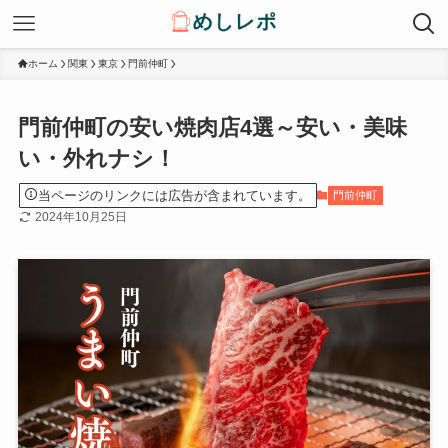
ホーム
関東
東京
門前仲町
門前仲町の安い焼肉店4選～安い・美味
い・外れナシ！
当ページのリンクには広告が含まれています。
門前仲町
2024年10月25日