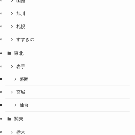
函館
旭川
札幌
すすきの
東北
岩手
盛岡
宮城
仙台
関東
栃木