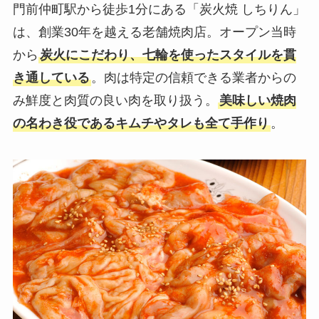
門前仲町駅から徒歩1分にある「炭火焼 しちりん」
は、創業30年を越える老舗焼肉店。オープン当時
から
炭火にこだわり、七輪を使ったスタイルを貫
き通している
。肉は特定の信頼できる業者からの
み鮮度と肉質の良い肉を取り扱う。
美味しい焼肉
の名わき役であるキムチやタレも全て手作り
。