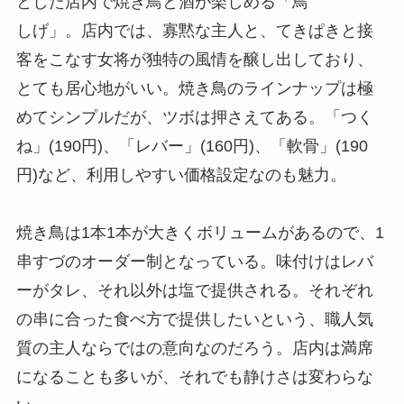
とした店内で焼き鳥と酒が楽しめる「鳥
しげ」。店内では、寡黙な主人と、てきぱきと接
客をこなす女将が独特の風情を醸し出しており、
とても居心地がいい。焼き鳥のラインナップは極
めてシンプルだが、ツボは押さえてある。「つく
ね」(190円)、「レバー」(160円)、「軟骨」(190
円)など、利用しやすい価格設定なのも魅力。
焼き鳥は1本1本が大きくボリュームがあるので、1
串すづのオーダー制となっている。味付けはレバ
ーがタレ、それ以外は塩で提供される。それぞれ
の串に合った食べ方で提供したいという、職人気
質の主人ならではの意向なのだろう。店内は満席
になることも多いが、それでも静けさは変わらな