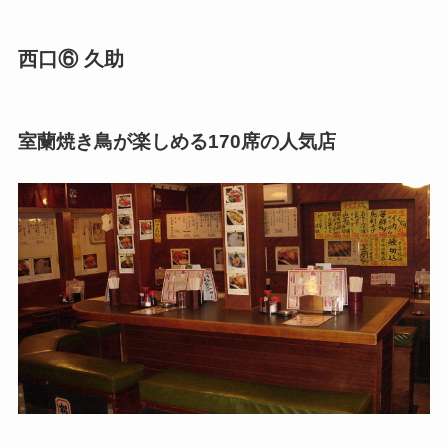
西口⑥ 久助
室蘭焼き鳥が楽しめる170席の人気店