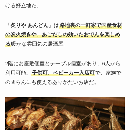
ける好立地だ。
「
炙りや あんどん
」は
路地裏の一軒家で国産食材
の炭火焼きや、あごだしの効いたおでんを楽しめ
る
暖かな雰囲気の居酒屋。
2階にお座敷個室とテーブル個室があり、6人から
利用可能。
子供可、ベビーカー入店可
で、家族で
の団らんにも使えるありがたいお店だ。