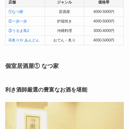
店舗
ジャンル
価格帯
①なつ家
居酒屋
4000-5000円
②一歩一歩
炉端焼き
4000-5000円
③うるま島2
沖縄料理
3000-4000円
④炙りや あんどん
おでん・炙り
4000-5000円
個室居酒屋① なつ家
利き酒師厳選の豊富なお酒を堪能